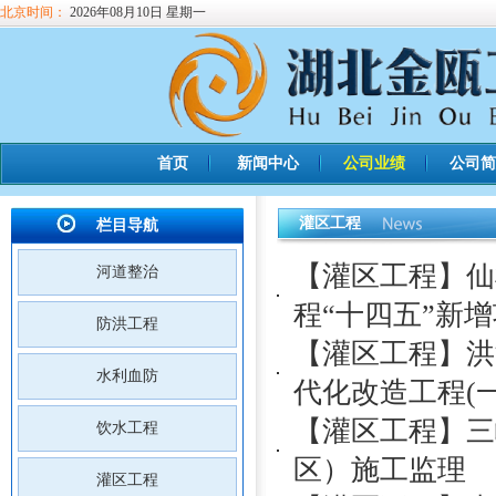
北京时间：
2026年08月10日 星期一
首页
新闻中心
公司业绩
公司简
灌区工程
栏目导航
【灌区工程】仙
河道整治
程“十四五”新
防洪工程
【灌区工程】洪
水利血防
代化改造工程(
【灌区工程】三
饮水工程
区）施工监理
灌区工程