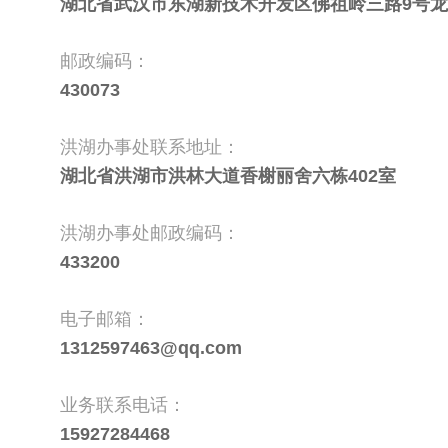
湖北省武汉市东湖新技术开发区佛祖岭三路9号龙净环
邮政编码：
430073
洪湖办事处联系地址：
湖北省洪湖市洪林大道香榭丽舍六栋402室
洪湖办事处
邮政编码：
433200
电子邮箱：
1312597463@qq.com
业务联系电话：
15927284468