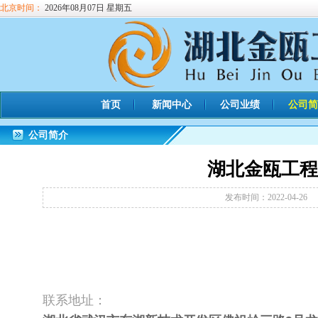
北京时间：
2026年08月07日 星期五
首页
新闻中心
公司业绩
公司简
公司简介
湖北金瓯工程
发布时间：2022-04-26
联系地址：